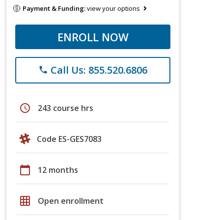
Payment & Funding:
view your options
ENROLL NOW
Call Us: 855.520.6806
phone
schedule
243 course hrs
Code ES-GES7083
calendar_today
12 months
grid_on
Open enrollment