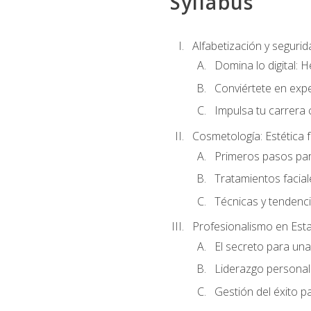
Syllabus
Alfabetización y segurida
Domina lo digital: 
Conviértete en expe
Impulsa tu carrera 
Cosmetología: Estética f
Primeros pasos par
Tratamientos facia
Técnicas y tendenc
Profesionalismo en Est
El secreto para un
Liderazgo personal 
Gestión del éxito p