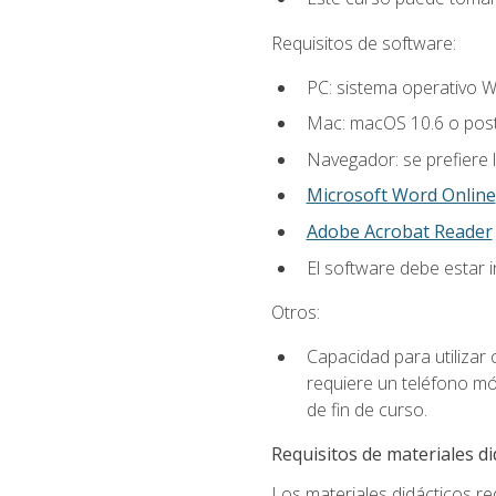
Requisitos de software:
PC: sistema operativo W
Mac: macOS 10.6 o post
Navegador: se prefiere 
Microsoft Word Online
Adobe Acrobat Reader
El software debe estar 
Otros:
Capacidad para utilizar
requiere un teléfono móv
de fin de curso.
Requisitos de materiales di
Los materiales didácticos req