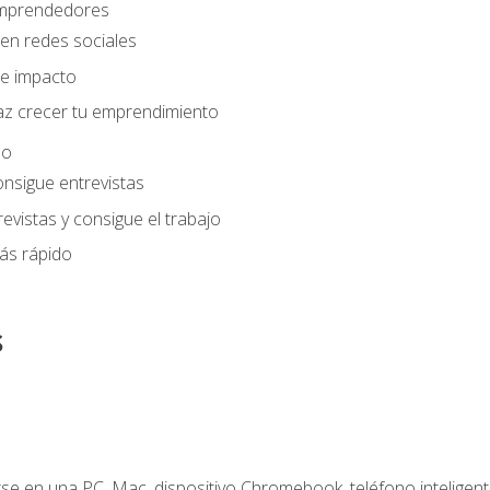
 emprendedores
en redes sociales
e impacto
az crecer tu emprendimiento
eo
onsigue entrevistas
evistas y consigue el trabajo
ás rápido
s
e en una PC, Mac, dispositivo Chromebook, teléfono inteligente