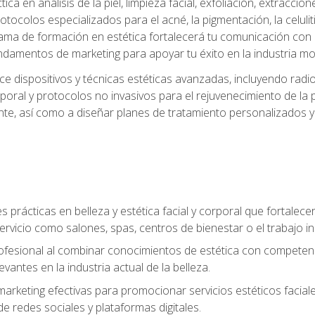
a en análisis de la piel, limpieza facial, exfoliación, extraccion
tocolos especializados para el acné, la pigmentación, la celulit
ma de formación en estética fortalecerá tu comunicación con lo
fundamentos de marketing para apoyar tu éxito en la industria mo
e dispositivos y técnicas estéticas avanzadas, incluyendo radio
oral y protocolos no invasivos para el rejuvenecimiento de la p
iente, así como a diseñar planes de tratamiento personalizados
 prácticas en belleza y estética facial y corporal que fortalecer
ervicio como salones, spas, centros de bienestar o el trabajo i
rofesional al combinar conocimientos de estética con competenci
vantes en la industria actual de la belleza.
arketing efectivas para promocionar servicios estéticos faciale
de redes sociales y plataformas digitales.