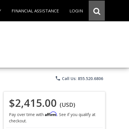
Y
FINANCIAL ASSISTANCE
LOGIN
phone
Call Us: 855.520.6806
$2,415.00
(USD)
Affirm
Pay over time with
. See if you qualify at
checkout.