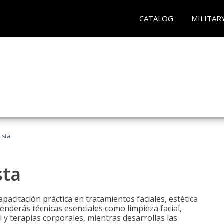
CATALOG
MILITAR
ista
sta
pacitación práctica en tratamientos faciales, estética
renderás técnicas esenciales como limpieza facial,
l y terapias corporales, mientras desarrollas las