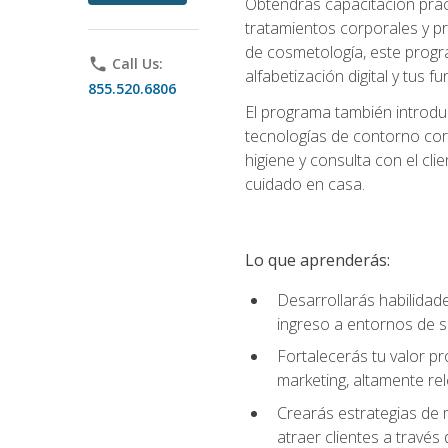
Obtendrás capacitación práctic
tratamientos corporales y pro
de cosmetología, este progra
phone
Call Us:
alfabetización digital y tus 
855.520.6806
El programa también introduc
tecnologías de contorno corp
higiene y consulta con el cl
cuidado en casa.
Lo que aprenderás:
Desarrollarás habilidades
ingreso a entornos de s
Fortalecerás tu valor p
marketing, altamente rele
Crearás estrategias de m
atraer clientes a través 