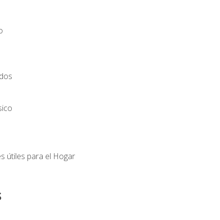
o
ados
sico
s útiles para el Hogar
s