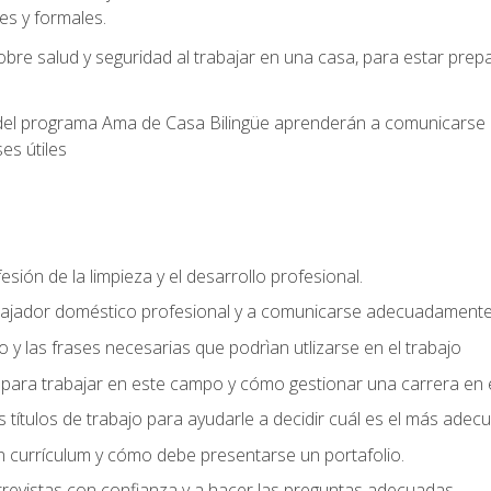
s y formales.
bre salud y seguridad al trabajar en una casa, para estar pre
del programa Ama de Casa Bilingüe aprenderán a comunicarse en 
es útiles
sión de la limpieza y el desarrollo profesional.
bajador doméstico profesional y a comunicarse adecuadament
 y las frases necesarias que podrìan utlizarse en el trabajo
para trabajar en este campo y cómo gestionar una carrera en e
 títulos de trabajo para ayudarle a decidir cuál es el más adec
 currículum y cómo debe presentarse un portafolio.
trevistas con confianza y a hacer las preguntas adecuadas.