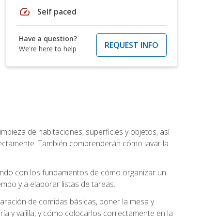
speed
Self paced
Have a question?
REQUEST INFO
We're here to help
mpieza de habitaciones, superficies y objetos, así
rrectamente. También comprenderán cómo lavar la
zando con los fundamentos de cómo organizar un
mpo y a elaborar listas de tareas.
eparación de comidas básicas, poner la mesa y
ría y vajilla, y cómo colocarlos correctamente en la