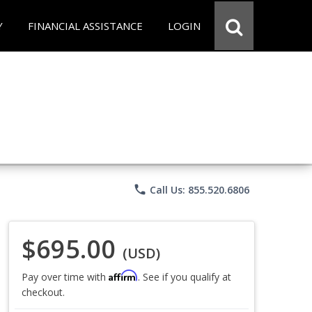
Y
FINANCIAL ASSISTANCE
LOGIN
phone
Call Us: 855.520.6806
$695.00
(USD)
Affirm
Pay over time with
. See if you qualify at
checkout.