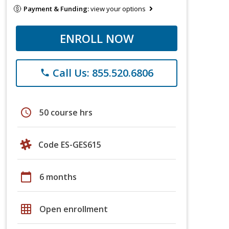
Payment & Funding:
view your options
ENROLL NOW
Call Us: 855.520.6806
phone
schedule
50 course hrs
Code ES-GES615
calendar_today
6 months
grid_on
Open enrollment