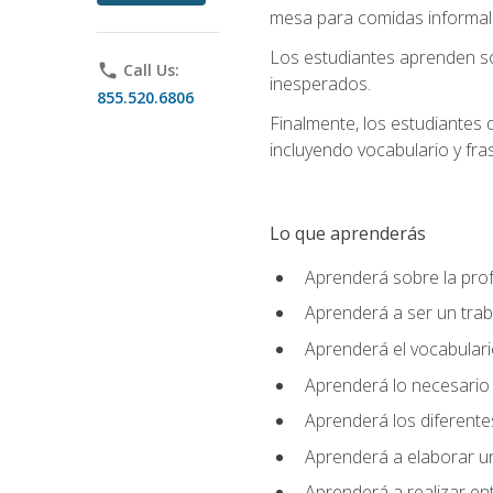
mesa para comidas informale
Los estudiantes aprenden so
phone
Call Us:
inesperados.
855.520.6806
Finalmente, los estudiantes 
incluyendo vocabulario y fras
Lo que aprenderás
Aprenderá sobre la profe
Aprenderá a ser un tra
Aprenderá el vocabulario
Aprenderá lo necesario 
Aprenderá los diferentes
Aprenderá a elaborar un
Aprenderá a realizar en