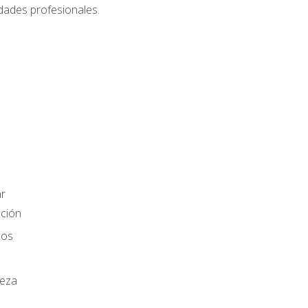
dades profesionales.
r
ación
los
ieza