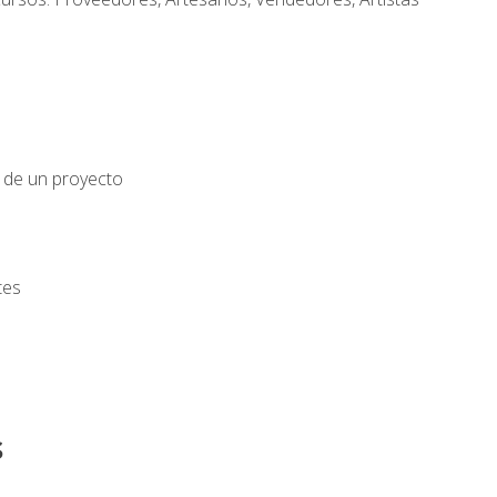
o de un proyecto
tes
s