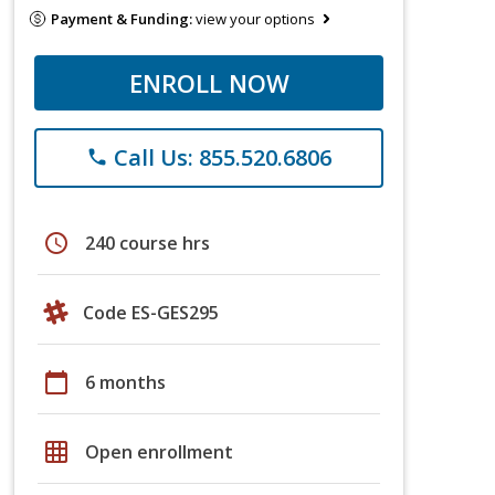
Payment & Funding:
view your options
ENROLL NOW
Call Us: 855.520.6806
phone
schedule
240 course hrs
Code ES-GES295
calendar_today
6 months
grid_on
Open enrollment