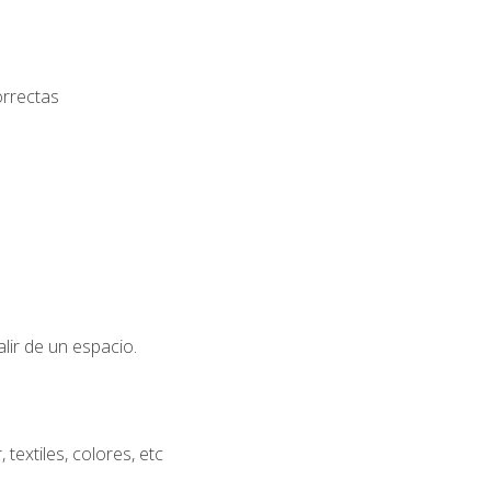
orrectas
lir de un espacio.
extiles, colores, etc