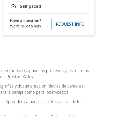
speed
Self paced
Have a question?
REQUEST INFO
We're here to help
rimentar paso a paso los procesos y las técnicas
os: Preston Bailey.
tografías y documentación (detrás de cámaras)
ra la pareja como para los invitados.
os. Aprenderá a administrar los costos de los