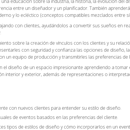
na educación sobre la industria, la historia, la evolución del dis
erencia entre un diseñador y un planificador. También aprender
oderno y lo ecléctico (conceptos compatibles mezclados entre sí)
ando con clientes, ayudándolos a convertir sus sueños en reali
.
nto sobre la creación de vínculos con los clientes y su relació
sentarles con seguridad y confianza las opciones de diseño, la
con un equipo de producción y transmitirles las preferencias de 
n el diseño de un espacio impresionante aprendiendo a tomar e
ón interior y exterior, además de representaciones o interpretac
te con nuevos clientes para entender su estilo de diseño.
uales de eventos basados en las preferencias del cliente.
es tipos de estilos de diseño y cómo incorporarlos en un even