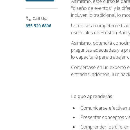
Asimismo, este curso le dará u
"diseño de eventos" y la dif
incluyen lo tradicional, lo m
phone
Call Us:
Usted será competente trabaj
855.520.6806
esenciales de Preston Bailey
Asimismo, obtendrá conocimie
preguntas adecuadas y a pre
lo capacitará para trabajar 
Conviértase en un experto e
entradas, adornos, iluminaci
Lo que aprenderás
Comunicarse efectivamen
Presentar conceptos vis
Comprender los diferent