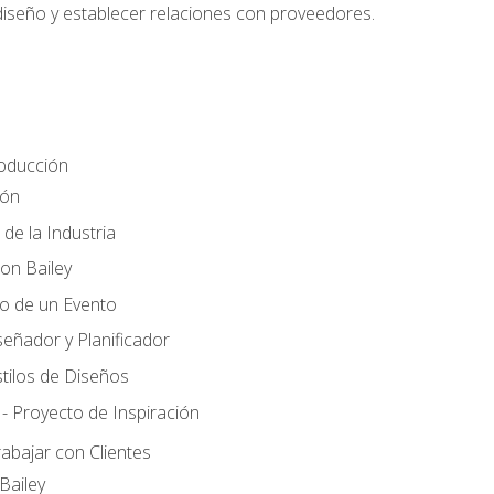
 diseño y establecer relaciones con proveedores.
roducción
ión
 de la Industria
ton Bailey
ño de un Evento
señador y Planificador
tilos de Diseños
- Proyecto de Inspiración
rabajar con Clientes
Bailey