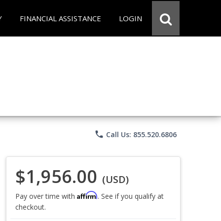
Y
FINANCIAL ASSISTANCE
LOGIN
phone
Call Us: 855.520.6806
$1,956.00
(USD)
Affirm
Pay over time with
. See if you qualify at
checkout.